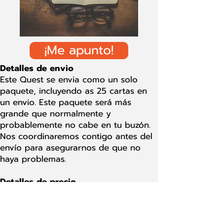
¡Me apunto!
Detalles de envio
Este Quest se envia como un solo
paquete, incluyendo as 25 cartas en
un envio. Este paquete será más
grande que normalmente y
probablemente no cabe en tu buzón.
Nos coordinaremos contigo antes del
envío para asegurarnos de que no
haya problemas.
Detalles de precio
Puedes pagar este Quest de una sola
vez o por carta. Si decides pagar por
carta, el precio de cada carta es de $